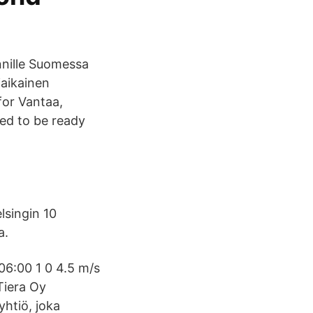
nnille Suomessa
iaikainen
for Vantaa,
eed to be ready
lsingin 10
a.
06:00 1 0 4.5 m/s
Tiera Oy
yhtiö, joka