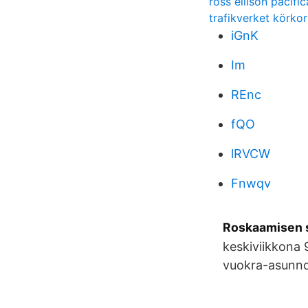
ross ellison pacific
trafikverket körko
iGnK
Im
REnc
fQO
lRVCW
Fnwqv
Roskaamisen s
keskiviikkona 9
vuokra-asunno