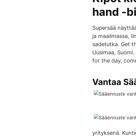
hand -b
Supersää näyttää
ja maailmassa, Il
sadetutka. Get t
Uusimaa, Suomi. 
for the day, co
Vantaa Sää
yrityksenä. Kunt