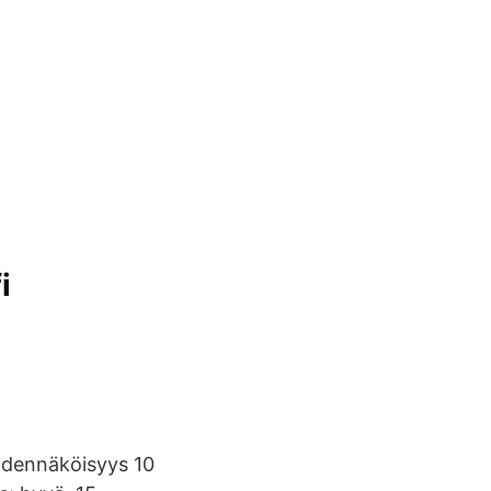
i
todennäköisyys 10