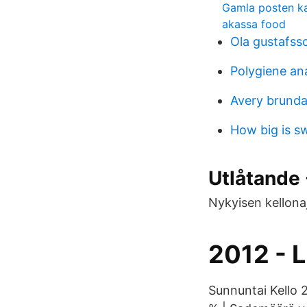
Gamla posten ka
akassa food
Ola gustafsso
Polygiene ana
Avery brunda
How big is 
Utlåtande 
Nykyisen kellonaj
2012 - L
Sunnuntai Kello 