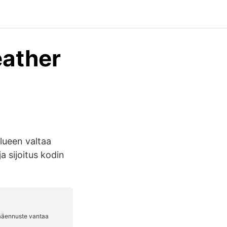
eather
lueen valtaa
 sijoitus kodin