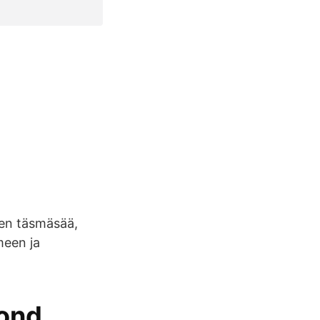
nen täsmäsää,
meen ja
cond