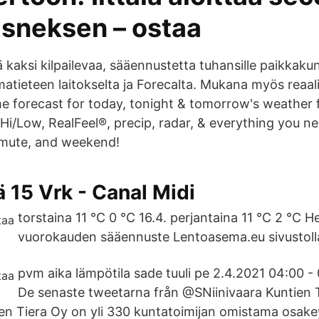
isneksen – ostaa
 kaksi kilpailevaa, sääennustetta tuhansille paikkaku
matieteen laitokselta ja Forecalta. Mukana myös reaal
he forecast for today, tonight & tomorrow's weather 
Hi/Low, RealFeel®, precip, radar, & everything you n
mmute, and weekend!
 15 Vrk - Canal Midi
torstaina 11 °C 0 °C 16.4. perjantaina 11 °C 2 °C He
vuorokauden sääennuste Lentoasema.eu sivustoll
pvm aika lämpötila sade tuuli pe 2.4.2021 04:00 - 
De senaste tweetarna från @SNiinivaara Kuntien 
ien Tiera Oy on yli 330 kuntatoimijan omistama osake