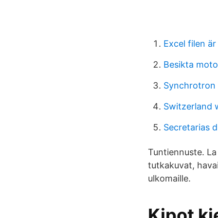
Excel filen ä
Besikta moto
Synchrotron 
Switzerland 
Secretarias 
Tunti­ennuste. L
tutkakuvat, hava
ulkomaille.
Kipot ki