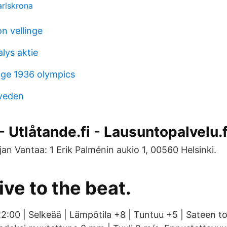
rlskrona
n vellinge
lys aktie
ge 1936 olympics
sweden
- Utlåtande.fi - Lausuntopalvelu.f
an Vantaa: 1 Erik Palménin aukio 1, 00560 Helsinki.
ive to the beat.
22:00 | Selkeää | Lämpötila +8 | Tuntuu +5 | Sateen 