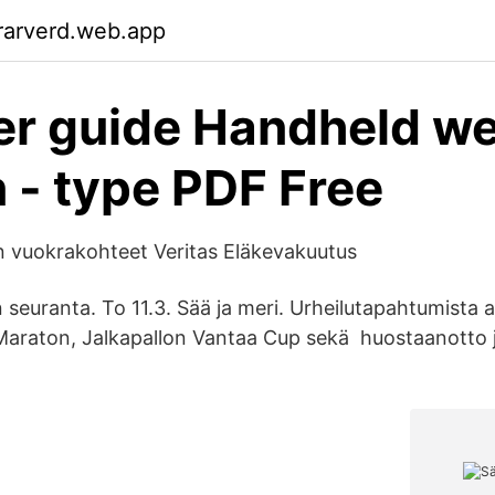
rarverd.web.app
r guide Handheld w
n - type PDF Free
en vuokrakohteet Veritas Eläkevakuutus
seuranta. To 11.3. Sää ja meri. Urheilutapahtumista a
Maraton, Jalkapallon Vantaa Cup sekä huostaanotto ja