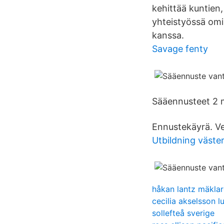
kehittää kuntien
yhteistyössä omis
kanssa.
Savage fenty
Sääennusteet 2 m
Ennustekäyrä. Ve
Utbildning väste
håkan lantz mäklar
cecilia akselsson l
sollefteå sverige