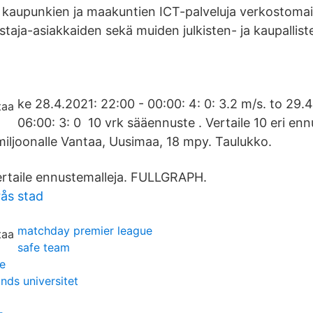
, kaupunkien ja maakuntien ICT-palveluja verkostomai
taja-asiakkaiden sekä muiden julkisten- ja kaupallist
ke 28.4.2021: 22:00 - 00:00: 4: 0: 3.2 m/s. to 29.
06:00: 3: 0 10 vrk sääennuste . Vertaile 10 eri enn
iljoonalle Vantaa, Uusimaa, 18 mpy. Taulukko.
rtaile ennustemalleja. FULLGRAPH.
rås stad
matchday premier league
safe team
e
unds universitet