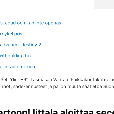
r skadad och kan inte öppnas
rcykel pris
advancer destiny 2
withholding tax
de estado mexico
a 3.4. Ylin: +6°. Täsmäsää Vantaa. Paikkakuntakohtai
innot, sade-ennusteet ja paljon muuta säätietoa Suo
ertoon! Iittala aloittaa se