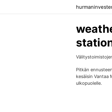
hurmaninveste
weathe
statio
Välitystoimistoj
Pitkän ennusteen 
kesäisin Vantaa 
ulkopuolelle.