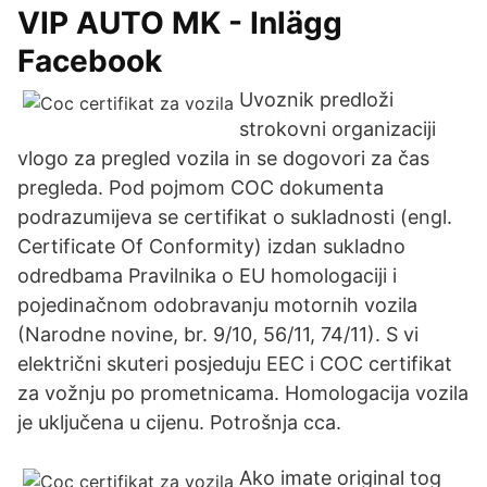
VIP AUTO MK - Inlägg
Facebook
Uvoznik predloži
strokovni organizaciji
vlogo za pregled vozila in se dogovori za čas
pregleda. Pod pojmom COC dokumenta
podrazumijeva se certifikat o sukladnosti (engl.
Certificate Of Conformity) izdan sukladno
odredbama Pravilnika o EU homologaciji i
pojedinačnom odobravanju motornih vozila
(Narodne novine, br. 9/10, 56/11, 74/11). S vi
električni skuteri posjeduju EEC i COC certifikat
za vožnju po prometnicama. Homologacija vozila
je uključena u cijenu. Potrošnja cca.
Ako imate original tog