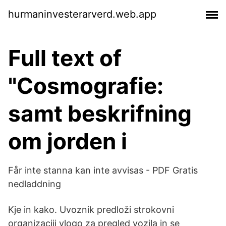
hurmaninvesterarverd.web.app
Full text of
"Cosmografie:
samt beskrifning
om jorden i
Får inte stanna kan inte avvisas - PDF Gratis
nedladdning
Kje in kako. Uvoznik predloži strokovni
organizaciji vlogo za pregled vozila in se