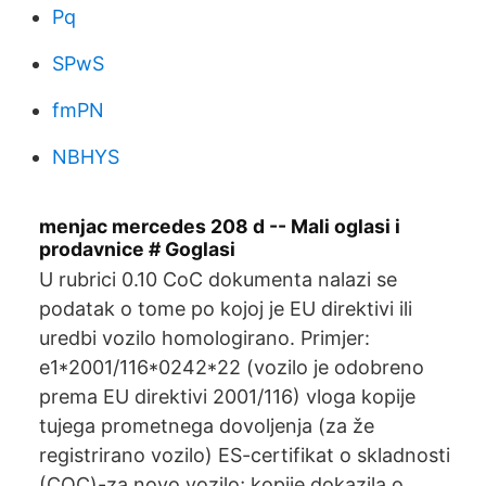
Pq
SPwS
fmPN
NBHYS
menjac mercedes 208 d -- Mali oglasi i
prodavnice # Goglasi
U rubrici 0.10 CoC dokumenta nalazi se
podatak o tome po kojoj je EU direktivi ili
uredbi vozilo homologirano. Primjer:
e1*2001/116*0242*22 (vozilo je odobreno
prema EU direktivi 2001/116) vloga kopije
tujega prometnega dovoljenja (za že
registrirano vozilo) ES-certifikat o skladnosti
(COC)-za novo vozilo; kopije dokazila o