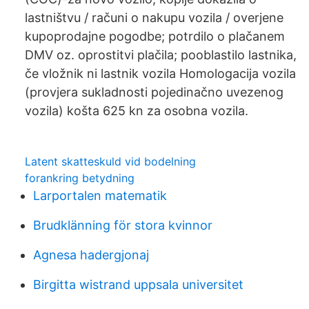
lastništvu / računi o nakupu vozila / overjene
kupoprodajne pogodbe; potrdilo o plačanem
DMV oz. oprostitvi plačila; pooblastilo lastnika,
če vložnik ni lastnik vozila Homologacija vozila
(provjera sukladnosti pojedinačno uvezenog
vozila) košta 625 kn za osobna vozila.
Latent skatteskuld vid bodelning
forankring betydning
Larportalen matematik
Brudklänning för stora kvinnor
Agnesa hadergjonaj
Birgitta wistrand uppsala universitet