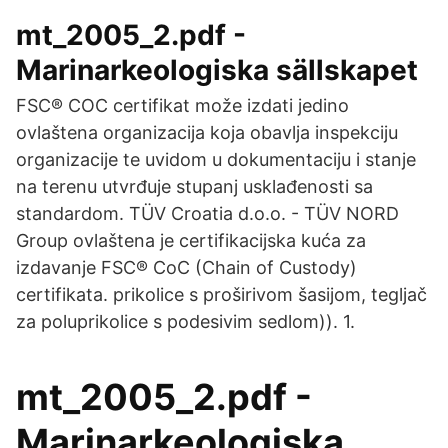
mt_2005_2.pdf -
Marinarkeologiska sällskapet
FSC® COC certifikat može izdati jedino
ovlaštena organizacija koja obavlja inspekciju
organizacije te uvidom u dokumentaciju i stanje
na terenu utvrđuje stupanj usklađenosti sa
standardom. TÜV Croatia d.o.o. - TÜV NORD
Group ovlaštena je certifikacijska kuća za
izdavanje FSC® CoC (Chain of Custody)
certifikata. prikolice s proširivom šasijom, tegljač
za poluprikolice s podesivim sedlom)). 1.
mt_2005_2.pdf -
Marinarkeologiska