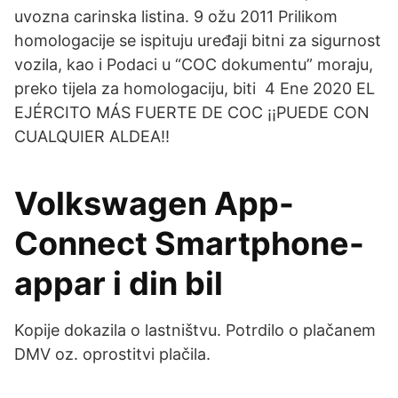
uvozna carinska listina. 9 ožu 2011 Prilikom
homologacije se ispituju uređaji bitni za sigurnost
vozila, kao i Podaci u “COC dokumentu” moraju,
preko tijela za homologaciju, biti 4 Ene 2020 EL
EJÉRCITO MÁS FUERTE DE COC ¡¡PUEDE CON
CUALQUIER ALDEA!!
Volkswagen App-
Connect Smartphone-
appar i din bil
Kopije dokazila o lastništvu. Potrdilo o plačanem
DMV oz. oprostitvi plačila.