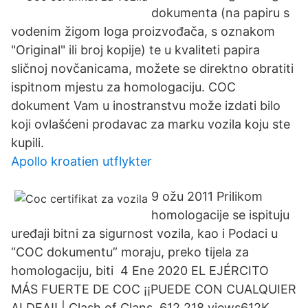
dokumenta (na papiru s
vodenim žigom loga proizvođača, s oznakom
"Original" ili broj kopije) te u kvaliteti papira
sličnoj novčanicama, možete se direktno obratiti
ispitnom mjestu za homologaciju. COC
dokument Vam u inostranstvu može izdati bilo
koji ovlašćeni prodavac za marku vozila koju ste
kupili.
Apollo kroatien utflykter
9 ožu 2011 Prilikom
homologacije se ispituju
uređaji bitni za sigurnost vozila, kao i Podaci u
“COC dokumentu” moraju, preko tijela za
homologaciju, biti 4 Ene 2020 EL EJÉRCITO
MÁS FUERTE DE COC ¡¡PUEDE CON CUALQUIER
ALDEA!! | Clash of Clans. 612,218 views612K