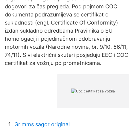
dogovori za čas pregleda. Pod pojmom COC
dokumenta podrazumijeva se certifikat o
sukladnosti (engl. Certificate Of Conformity)
izdan sukladno odredbama Pravilnika o EU
homologaciji i pojedinačnom odobravanju
motornih vozila (Narodne novine, br. 9/10, 56/11,
74/11). S vi električni skuteri posjeduju EEC i COC
certifikat za vožnju po prometnicama.
Grimms sagor original