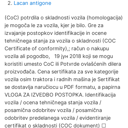
Lacan antigone
(CoC) potrdila o skladnosti vozila (homologacija)
je mogoča le za vozila, kjer je bilo. Gre za
izvajanje postopkov identifikacije in ocene
tehničnega stanja za vozila o skladnosti (COC
Certificate of conformity),; račun o nakupu
vozila ali pogodbo, 19 јун 2018 koji se mogu
koristiti umesto CoC ili Potvrde ovlašćenih dilera
proizvođača. Cena sertifikata za sve kategorije
vozila osim traktora i radnih mašina je Sertifikat
se dostavlja naručiocu u PDF formatu, a papirna
VLOGA ZA IZVEDBO POSTOPKA. Identifikacija
vozila / ocena tehničnega stanja vozila /
posamična odobritev vozila / posamična
odobritev predelanega vozila / evidentiranje
certifikat o skladnosti (COC dokument) ☐