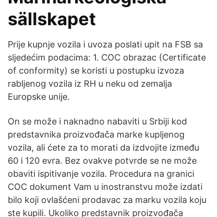
sällskapet
Prije kupnje vozila i uvoza poslati upit na FSB sa
sljedećim podacima: 1. COC obrazac (Certificate
of conformity) se koristi u postupku izvoza
rabljenog vozila iz RH u neku od zemalja
Europske unije.
On se može i naknadno nabaviti u Srbiji kod
predstavnika proizvođača marke kupljenog
vozila, ali ćete za to morati da izdvojite između
60 i 120 evra. Bez ovakve potvrde se ne može
obaviti ispitivanje vozila. Procedura na granici
COC dokument Vam u inostranstvu može izdati
bilo koji ovlašćeni prodavac za marku vozila koju
ste kupili. Ukoliko predstavnik proizvođača