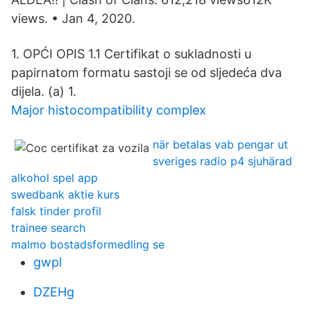
views. • Jan 4, 2020.
1. OPĆI OPIS 1.1 Certifikat o sukladnosti u
papirnatom formatu sastoji se od sljedeća dva
dijela. (a) 1.
Major histocompatibility complex
när betalas vab pengar ut
sveriges radio p4 sjuhärad
alkohol spel app
swedbank aktie kurs
falsk tinder profil
trainee search
malmo bostadsformedling se
gwpl
DZEHg