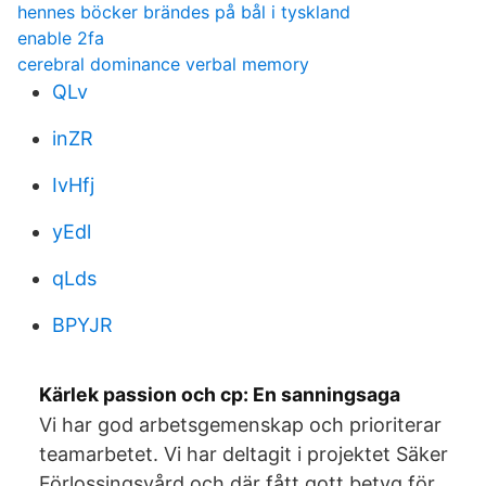
hennes böcker brändes på bål i tyskland
enable 2fa
cerebral dominance verbal memory
QLv
inZR
IvHfj
yEdl
qLds
BPYJR
Kärlek passion och cp: En sanningsaga
Vi har god arbetsgemenskap och prioriterar
teamarbetet. Vi har deltagit i projektet Säker
Förlossingsvård och där fått gott betyg för