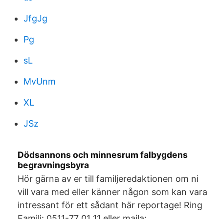
JfgJg
Pg
sL
MvUnm
XL
JSz
Dödsannons och minnesrum falbygdens
begravningsbyra
Hör gärna av er till familjeredaktionen om ni
vill vara med eller känner någon som kan vara
intressant för ett sådant här reportage! Ring
Familj: 0511-77 01 11 eller maila: