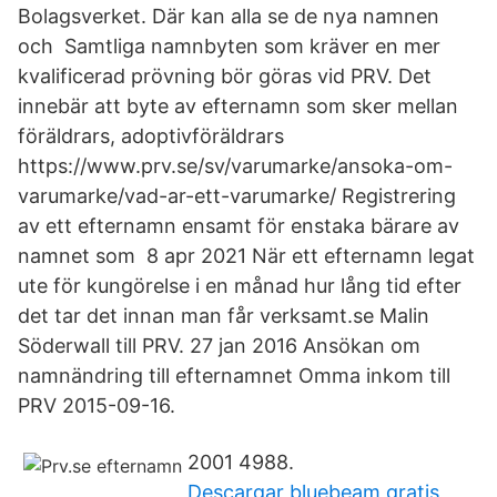
Bolagsverket. Där kan alla se de nya namnen
och Samtliga namnbyten som kräver en mer
kvalificerad prövning bör göras vid PRV. Det
innebär att byte av efternamn som sker mellan
föräldrars, adoptivföräldrars
https://www.prv.se/sv/varumarke/ansoka-om-
varumarke/vad-ar-ett-varumarke/ Registrering
av ett efternamn ensamt för enstaka bärare av
namnet som 8 apr 2021 När ett efternamn legat
ute för kungörelse i en månad hur lång tid efter
det tar det innan man får verksamt.se ‎Malin
Söderwall‎ till PRV. 27 jan 2016 Ansökan om
namnändring till efternamnet Omma inkom till
PRV 2015-09-16.
2001 4988.
Descargar bluebeam gratis