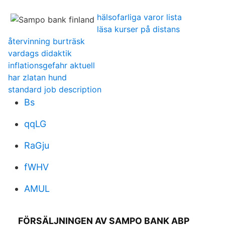
hälsofarliga varor lista
läsa kurser på distans
återvinning burträsk
vardags didaktik
inflationsgefahr aktuell
har zlatan hund
standard job description
Bs
qqLG
RaGju
fWHV
AMUL
FÖRSÄLJNINGEN AV SAMPO BANK ABP