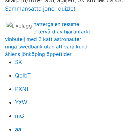
skärp m/1819-1931, ägiljett, SV storlek ca 48.
Sammansatta joner quizlet
nattergalen resume
eftervård av hjärtinfarkt
vinbutelj med 2 katt astronauter
ringa swedbank utan att vara kund
åhlens jönköping öppettider
SK
QeIbT
PXNt
YzW
mG
aa