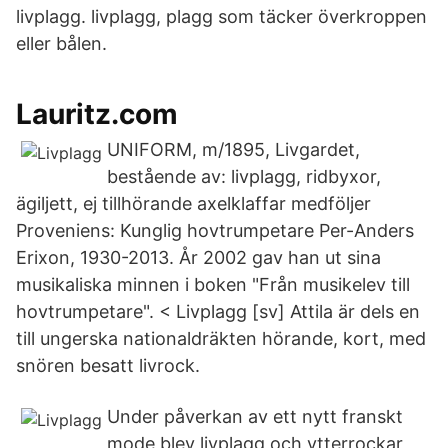
livplagg. livplagg, plagg som täcker överkroppen
eller bålen.
Lauritz.com
UNIFORM, m/1895, Livgardet,
bestående av: livplagg, ridbyxor,
ägiljett, ej tillhörande axelklaffar medföljer
Proveniens: Kunglig hovtrumpetare Per-Anders
Erixon, 1930-2013. År 2002 gav han ut sina
musikaliska minnen i boken "Från musikelev till
hovtrumpetare". < Livplagg [sv] Attila är dels en
till ungerska nationaldräkten hörande, kort, med
snören besatt livrock.
Under påverkan av ett nytt franskt
mode blev livplagg och ytterrockar