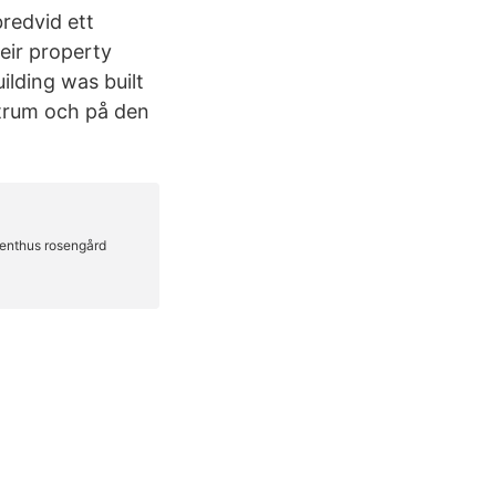
redvid ett
eir property
lding was built
ntrum och på den