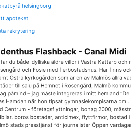
okatbyrå helsingborg
tt apoteket
ta rekrytering
denthus Flashback - Canal Midi
tar du både idylliska äldre villor i Västra Kattarp och
ngård och Fosie med flerbostadshus. Här finns ock
amt Östra kyrkogården som är en av Malmös allra va
täder till salu på Hemnet i Rosengård, Malmö komm
jag påmind – jag måste integreras i mitt hemland ”De
 Inas Hamdan när hon tipsat gymnasiekompisarna o
 Centrum - företagsflyttningar, bohag 2000, mässtr
dbilar, boros bostader, anticimex, flyttfirmor, bostad i
mö stads presstjänst för journalister Öppen vardagar