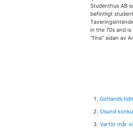
Studenthus AB so
befintligt stude
Taxeringsintende
in the 70s and i
"fina" sidan av A
Gotlands tid
Osund konkur
Varför mår vi