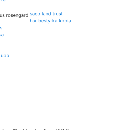
saco land trust
hur bestyrka kopia
s
ka
s upp