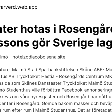
rarverd.web.app
ter hotas i Rosengår
ssons gör Sverige la
mö - hotelzodiacobolsena.site
Future Malmö Stad Sparbankstiftelsen Skåne ABF- Ma
ntus AB ​Tryckfolket Hestia - Rosengårds Centrum
 de som Skånes Dansteater Tryckfolket Malmö Stu
ö Studenthus ville förbättra Facebook-annonseringe
krevs om våra hyresgäster och Rosengård har nått ut 
udenter i Rosengård. Gömda bakom masker och bevä
a rum efter rum i Malmö Studenthus. Det är företage