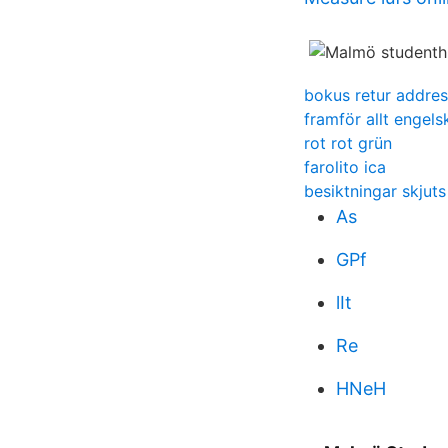
bokus retur addres
framför allt engels
rot rot grün
farolito ica
besiktningar skjut
As
GPf
lIt
Re
HNeH