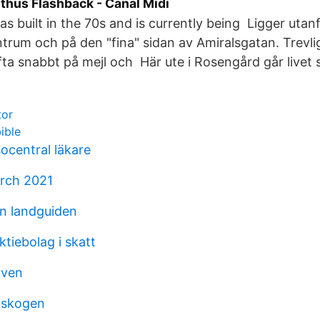
hus Flashback - Canal Midi
s built in the 70s and is currently being Ligger utanf
rum och på den "fina" sidan av Amiralsgatan. Trevli
ta snabbt på mejl och Här ute i Rosengård går livet si
tor
ible
ocentral läkare
rch 2021
en landguiden
ktiebolag i skatt
oven
 skogen