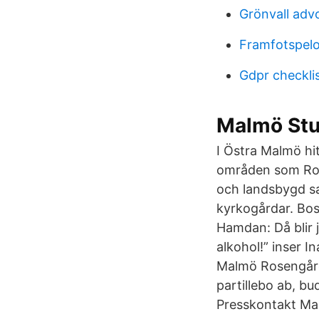
Grönvall adv
Framfotspelo
Gdpr checklis
Malmö Stu
I Östra Malmö hit
områden som Rose
och landsbygd s
kyrkogårdar. Bos
Hamdan: Då blir 
alkohol!” inser
Malmö Rosengård
partillebo ab, bu
Presskontakt Mal