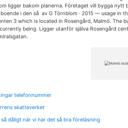
m ligger bakom planerna. Företaget vill bygga nytt b
ntboende i den så av G Törnblom · 2015 — usage in th
nten 3 which is located in Rosengård, Malmö. The bui
s currently being Ligger utanför själva Rosengård ce
miralsgatan.
ningar telefonnummer
rens skatteverket
 så dåligt när vi har det så bra föreläsning