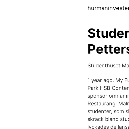
hurmaninveste
Studen
Petter
Studenthuset Mal
1 year ago. My 
Park ​HSB Conte
sponsor omnämns
Restaurang Malm
studenter, som s
skräck bland st
lyckades de läns