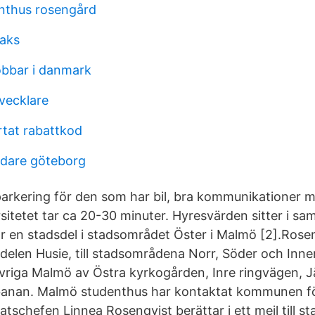
nthus rosengård
aks
obbar i danmark
tvecklare
rtat rabattkod
dare göteborg
 parkering för den som har bil, bra kommunikationer 
versitetet tar ca 20-30 minuter. Hyresvärden sitter i 
 en stadsdel i stadsområdet Öster i Malmö [2].Rose
dsdelen Husie, till stadsområdena Norr, Söder och Inn
vriga Malmö av Östra kyrkogården, Inre ringvägen, 
anan. Malmö studenthus har kontaktat kommunen för 
tschefen Linnea Rosenqvist berättar i ett mejl till 