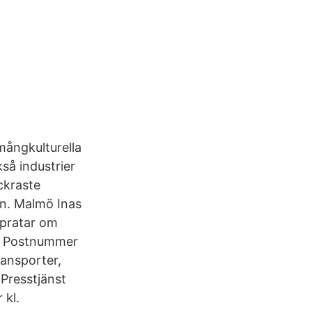
 mångkulturella
så industrier
ckraste
un. Malmö Inas
 pratar om
m… Postnummer
ansporter,
 Presstjänst
 kl.