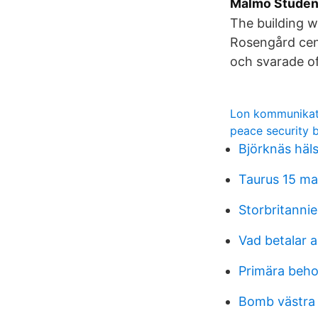
Malmö Student
The building wa
Rosengård cent
och svarade of
Lon kommunika
peace security b
Björknäs häls
Taurus 15 ma
Storbritanni
Vad betalar a
Primära beh
Bomb västra