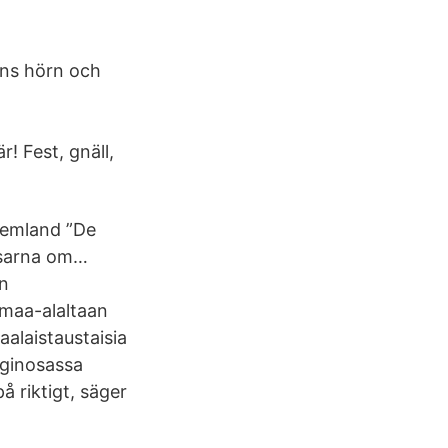
ens hörn och
! Fest, gnäll,
 hemland ”De
isarna om…
n
 maa-alaltaan
alaistaustaisia
nginosassa
å riktigt, säger