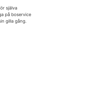
ör själva
ga på boservice
n gilla gång.