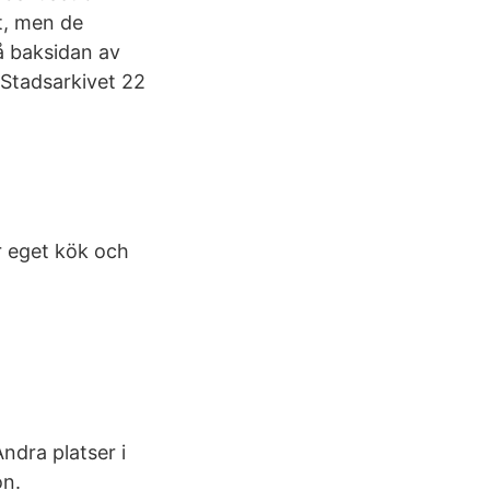
et, men de
å baksidan av
 Stadsarkivet 22
r eget kök och
ndra platser i
on.