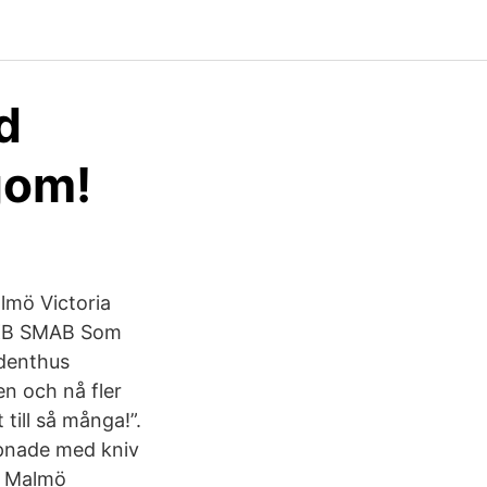
d
gom!
lmö Victoria
 MKB SMAB Som
denthus
n och nå fler
till så många!”.
pnade med kniv
t Malmö