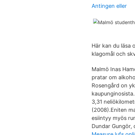
Antingen eller
Här kan du läsa o
klagomål och skv
Malmö Inas Hamda
pratar om alkoh
Rosengård on yk
kaupunginosista.
3,31 neliökilome
(2008).Eniten ma
esiintyy myös run
Dundar Gungör, o
Measure lufs onl