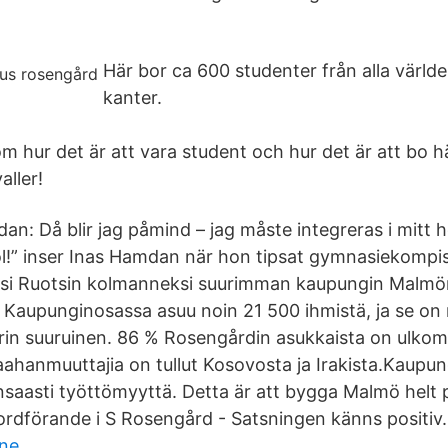
Här bor ca 600 studenter från alla värld
kanter.
m hur det är att vara student och hur det är att bo här
aller!
n: Då blir jag påmind – jag måste integreras i mitt
ol!” inser Inas Hamdan när hon tipsat gymnasiekomp
si Ruotsin kolmanneksi suurimman kaupungin Malmö
 Kaupunginosassa asuu noin 21 500 ihmistä, ja se on
trin suuruinen. 86 % Rosengårdin asukkaista on ulkoma
ahanmuuttajia on tullut Kosovosta ja Irakista.Kaupu
saasti työttömyyttä. Detta är att bygga Malmö helt p
rdförande i S Rosengård - Satsningen känns positiv.
ine