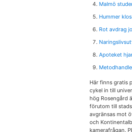
Malmö stude
Hummer klos
Rot avdrag j
Naringslivsu
Apoteket hja
Metodhandle
Här finns gratis
cykel in till uni
hög Rosengård är
förutom till sta
avgränsas mot ö
och Kontinentalb
kamerafrågan. Pla