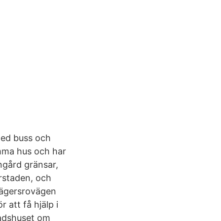
med buss och
samma hus och har
ngård gränsar,
erstaden, och
Jägersrovägen
att få hjälp i
stadshuset om